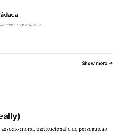
ládacá
GALHÃES
26 AGO 2023
Show more
eally)
assédio moral, institucional e de perseguição