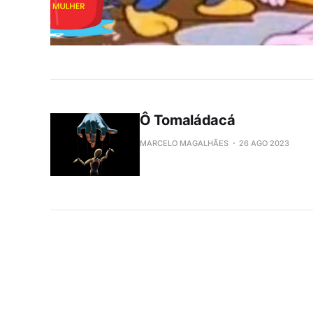
Ô Tomaládacá
MARCELO MAGALHÃES
26 AGO 2023