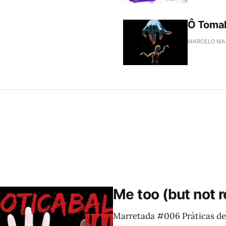
Ô Toma
MARCELO MA
Me too (but not r
Marretada #006 Práticas de 