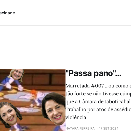
vacidade
"Passa pano"…
Marretada #007 ...ou como d
tão forte se não tivesse cúm
que a Câmara de Jaboticabal 
Trabalho por atos de assédio
violência
NAYARA FERREIRA
17 SET 2024