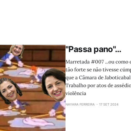
"Passa pano"…
Marretada #007 ...ou como d
tão forte se não tivesse cúm
que a Câmara de Jaboticabal 
Trabalho por atos de assédio
violência
NAYARA FERREIRA
17 SET 2024