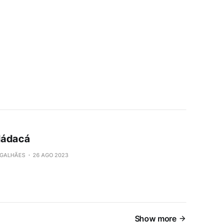
ládacá
GALHÃES
26 AGO 2023
Show more