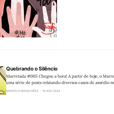
Quebrando o Silêncio
Marretada #005 Chegou a hora! A partir de hoje, o Marretada publicará
uma série de posts relatando diversos casos de assédio m
Câmara Municipal de Jaboticabal. Os responsáveis pelos a
MARCELO MAGALHÃES
18 AGO 2024
caros leitores, estarão nos próximos dias nas ruas de Jab
seu voto. Conheça as