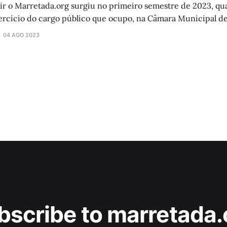
uir o Marretada.org surgiu no primeiro semestre de 2023, qu
ercício do cargo público que ocupo, na Câmara Municipal de 
rutal campanha de perseguição
04 AGO 2023
ue
bscribe to marretada.