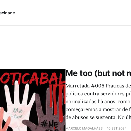
vacidade
Me too (but not r
Marretada #006 Práticas de 
política contra servidores p
normalizadas há anos, como 
começaremos a mostrar de f
de abusos se sustenta. No ú
MARCELO MAGALHÃES
16 SET 2024