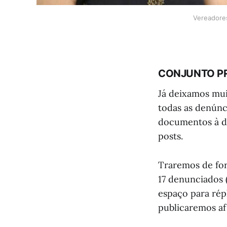
Vereadores
CONJUNTO P
Já deixamos mui
todas as denúnc
documentos à di
posts.
Traremos de for
17 denunciados 
espaço para répl
publicaremos a