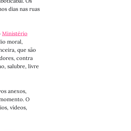
boticabal. Os
mos dias nas ruas
o
Ministério
dio moral,
anceira, que são
dores, contra
, salubre, livre
os anexos,
o momento. O
os, vídeos,