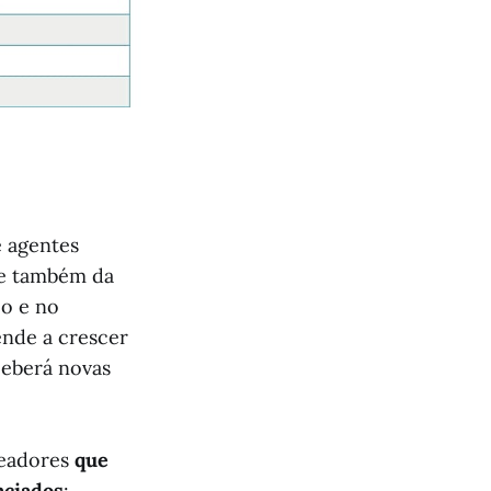
e agentes
 e também da
co e no
nde a crescer
ceberá novas
readores
que
nciados
: