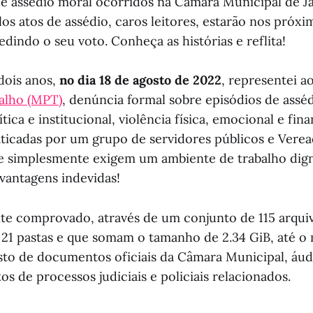
de assédio moral ocorridos na Câmara Municipal de Ja
os atos de assédio, caros leitores, estarão nos próxi
edindo o seu voto. Conheça as histórias e reflita!
dois anos,
no dia 18 de agosto de 2022
, representei a
alho (MPT)
, denúncia formal sobre episódios de assé
tica e institucional, violência física, emocional e fin
icadas por um grupo de servidores públicos e Verea
e simplesmente exigem um ambiente de trabalho digno
vantagens indevidas!
e comprovado, através de um conjunto de 115 arquiv
21 pastas e que somam o tamanho de 2.34 GiB, até 
to de documentos oficiais da Câmara Municipal, áudi
tos de processos judiciais e policiais relacionados.