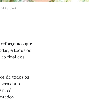
al Barbieri
s reforçamos que
das, e todos os
ao final dos
os de todos os
 será dado
ja, só
ntados.