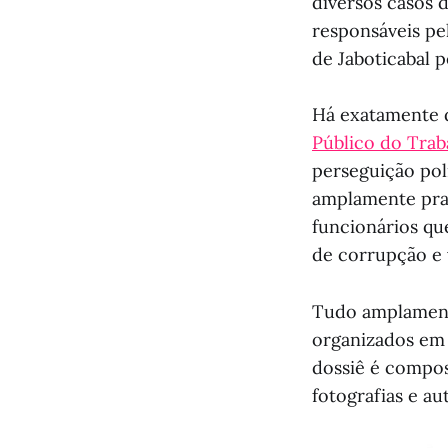
diversos casos 
responsáveis pel
de Jaboticabal p
Há exatamente 
Público do Trab
perseguição polí
amplamente prat
funcionários qu
de corrupção e 
Tudo amplament
organizados em 
dossiê é compos
fotografias e au