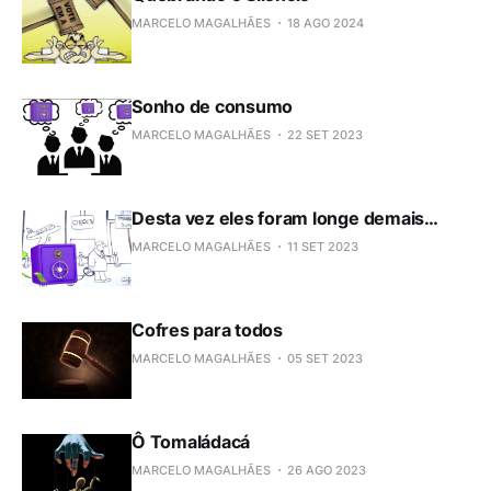
MARCELO MAGALHÃES
18 AGO 2024
Sonho de consumo
MARCELO MAGALHÃES
22 SET 2023
Desta vez eles foram longe demais…
MARCELO MAGALHÃES
11 SET 2023
Cofres para todos
MARCELO MAGALHÃES
05 SET 2023
Ô Tomaládacá
MARCELO MAGALHÃES
26 AGO 2023